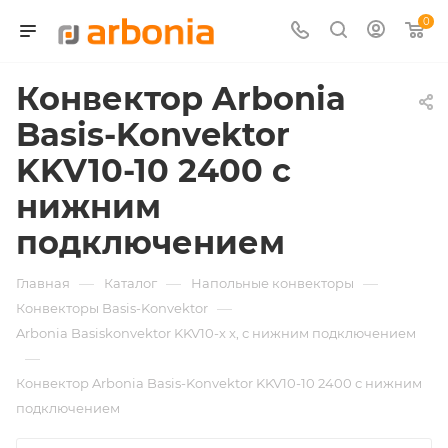
0
Конвектор Arbonia
Basis-Konvektor
KKV10-10 2400 с
нижним
подключением
—
—
—
Главная
Каталог
Напольные конвекторы
—
Конвекторы Basis-Konvektor
Arbonia Basiskonvektor KKV10-х x, с нижним подключением
—
Конвектор Arbonia Basis-Konvektor KKV10-10 2400 с нижним
подключением