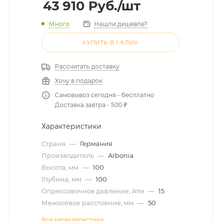
43 910
Руб.
/шт
Много
Нашли дешевле?
КУПИТЬ В 1 КЛИК
Рассчитать доставку
Хочу в подарок
Самовывоз сегодня - бесплатно
Доставка завтра - 500 ₽
Характеристики
Страна
—
Германия
Производитель
—
Arbonia
Высота, мм
—
100
Глубина, мм
—
100
Опрессовочное давление, Атм
—
15
Межосевое расстояние, мм
—
50
Все характеристики