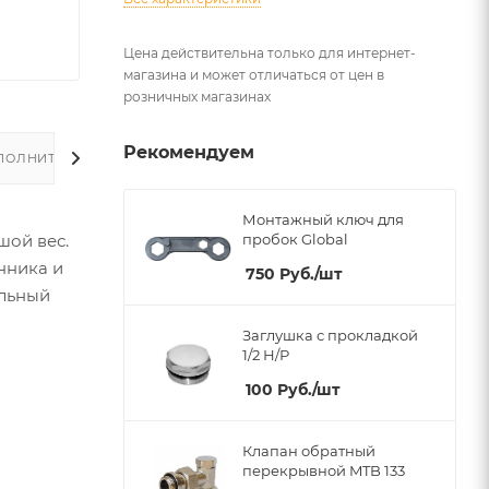
Цена действительна только для интернет-
магазина и может отличаться от цен в
розничных магазинах
Рекомендуем
ПОЛНИТЕЛЬНО
Монтажный ключ для
пробок Global
шой вес.
нника и
750
Руб.
/шт
ельный
Заглушка с прокладкой
1/2 Н/Р
100
Руб.
/шт
Клапан обратный
перекрывной MTB 133