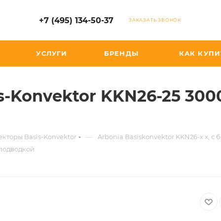
+7 (495) 134-50-37
ЗАКАЗАТЬ ЗВОНОК
УСЛУГИ
БРЕНДЫ
КАК КУПИ
s-Konvektor KKN26-25 300
—
кторы Basis-Konvektor
Arbonia Basiskonvektor KKN26-х x, 
 подводкой