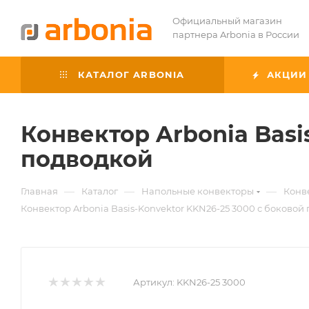
Официальный магазин
партнера Arbonia в России
КАТАЛОГ ARBONIA
АКЦИИ
Конвектор Arbonia Basi
подводкой
—
—
—
Главная
Каталог
Напольные конвекторы
Конве
Конвектор Arbonia Basis-Konvektor KKN26-25 3000 с боковой
Артикул:
KKN26-25 3000