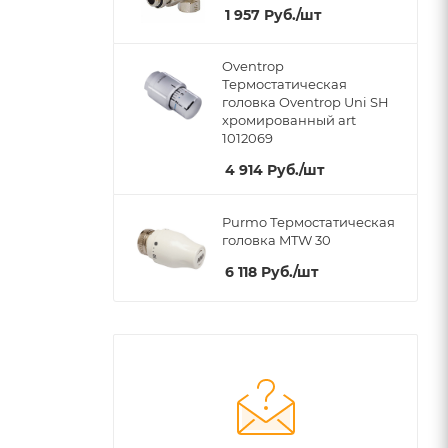
1 957
Руб.
/шт
Oventrop
Термостатическая
головка Oventrop Uni SH
хромированный art
1012069
4 914
Руб.
/шт
Purmo Термостатическая
головка MTW 30
6 118
Руб.
/шт