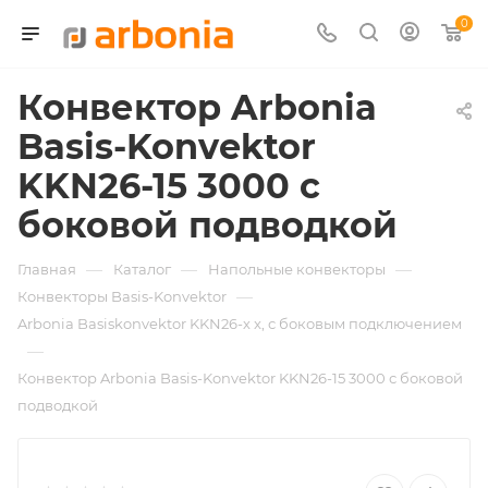
0
Конвектор Arbonia
Basis-Konvektor
KKN26-15 3000 с
боковой подводкой
—
—
—
Главная
Каталог
Напольные конвекторы
—
Конвекторы Basis-Konvektor
Arbonia Basiskonvektor KKN26-х x, с боковым подключением
—
Конвектор Arbonia Basis-Konvektor KKN26-15 3000 с боковой
подводкой