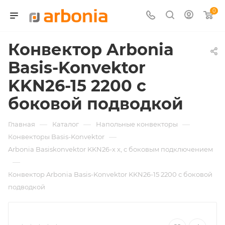
0
Конвектор Arbonia
Basis-Konvektor
KKN26-15 2200 с
боковой подводкой
—
—
—
Главная
Каталог
Напольные конвекторы
—
Конвекторы Basis-Konvektor
Arbonia Basiskonvektor KKN26-х x, с боковым подключением
—
Конвектор Arbonia Basis-Konvektor KKN26-15 2200 с боковой
подводкой