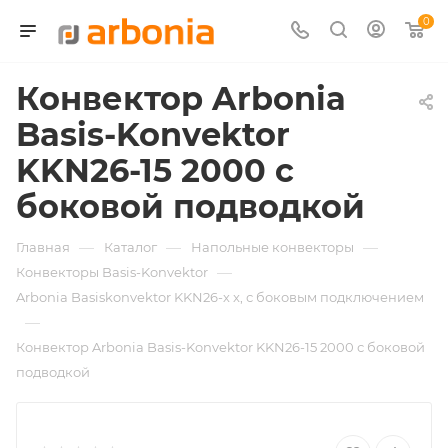
0
Конвектор Arbonia
Basis-Konvektor
KKN26-15 2000 с
боковой подводкой
—
—
—
Главная
Каталог
Напольные конвекторы
—
Конвекторы Basis-Konvektor
Arbonia Basiskonvektor KKN26-х x, с боковым подключением
—
Конвектор Arbonia Basis-Konvektor KKN26-15 2000 с боковой
подводкой