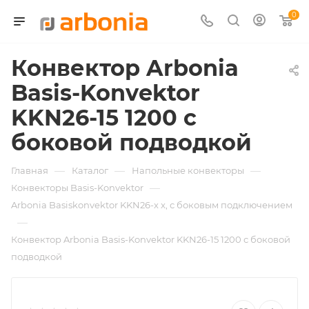
0
Конвектор Arbonia
Basis-Konvektor
KKN26-15 1200 с
боковой подводкой
—
—
—
Главная
Каталог
Напольные конвекторы
—
Конвекторы Basis-Konvektor
Arbonia Basiskonvektor KKN26-х x, с боковым подключением
—
Конвектор Arbonia Basis-Konvektor KKN26-15 1200 с боковой
подводкой