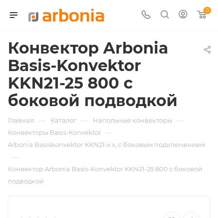
0
Конвектор Arbonia
Basis-Konvektor
KKN21-25 800 с
боковой подводкой
—
—
—
Главная
Каталог
Напольные конвекторы
—
Конвекторы Basis-Konvektor
Arbonia Basiskonvektor KKN21-х x, с боковым подключением
—
Конвектор Arbonia Basis-Konvektor KKN21-25 800 с боковой
подводкой