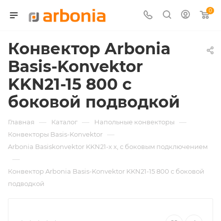
0
Конвектор Arbonia
Basis-Konvektor
KKN21-15 800 с
боковой подводкой
—
—
—
Главная
Каталог
Напольные конвекторы
—
Конвекторы Basis-Konvektor
Arbonia Basiskonvektor KKN21-х x, с боковым подключением
—
Конвектор Arbonia Basis-Konvektor KKN21-15 800 с боковой
подводкой