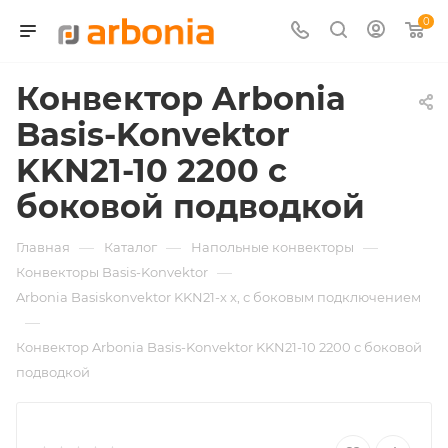
0
Конвектор Arbonia
Basis-Konvektor
KKN21-10 2200 с
боковой подводкой
—
—
—
Главная
Каталог
Напольные конвекторы
—
Конвекторы Basis-Konvektor
Arbonia Basiskonvektor KKN21-х x, с боковым подключением
—
Конвектор Arbonia Basis-Konvektor KKN21-10 2200 с боковой
подводкой