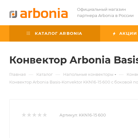
Официальный магазин
партнера Arbonia в России
КАТАЛОГ ARBONIA
АКЦИИ
Конвектор Arbonia Basi
—
—
—
Главная
Каталог
Напольные конвекторы
Конве
Конвектор Arbonia Basis-Konvektor KKN16-15 600 с боковой 
Артикул:
KKN16-15 600