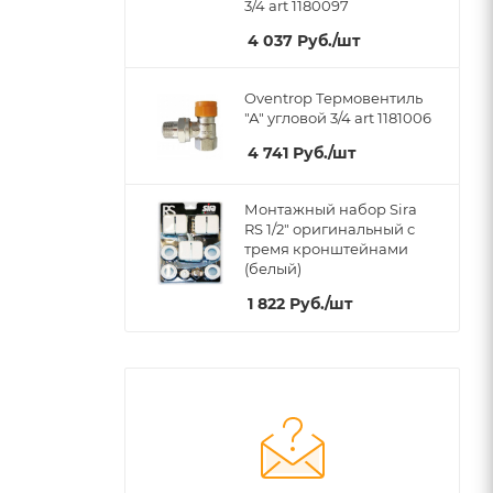
3/4 art 1180097
4 037
Руб.
/шт
Oventrop Термовентиль
"А" угловой 3/4 art 1181006
4 741
Руб.
/шт
Монтажный набор Sira
RS 1/2" оригинальный c
тремя кронштейнами
(белый)
1 822
Руб.
/шт