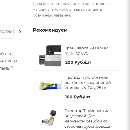
Цена действительна только для интернет-
магазина и может отличаться от цен в
розничных магазинах
Рекомендуем
ПОЛНИТЕЛЬНО
Кран шаровый НР-ВР
mini 1/2" 805
й вес.
нника и
200
Руб.
/шт
ельный
Паста для уплотнения
резьбовых соединений
Унипак UNIPAK, 25 гр.
100
Руб.
/шт
Oventrop Термовентиль
"A" угловой 1/2 с
наружной резьбой со
стороны трубопровода