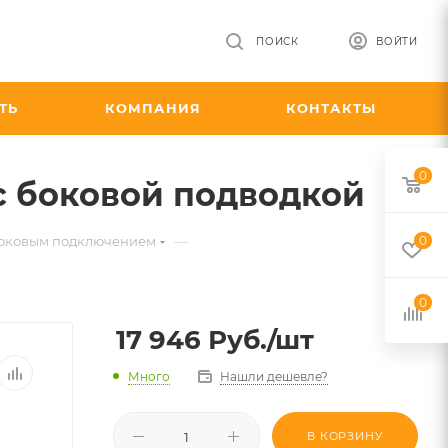
ПОИСК
ВОЙТИ
ТЬ
КОМПАНИЯ
КОНТАКТЫ
0
 с боковой подводкой
—
с боковым подключением
0
0
17 946
Руб.
/шт
Много
Нашли дешевле?
В КОРЗИНУ