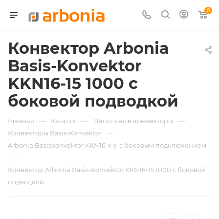
0
Конвектор Arbonia
Basis-Konvektor
KKN16-15 1000 с
боковой подводкой
—
—
—
Главная
Каталог
Напольные конвекторы
—
Конвекторы Basis-Konvektor
Arbonia Basiskonvektor KKN16-х x, с боковым подключением
—
Конвектор Arbonia Basis-Konvektor KKN16-15 1000 с боковой
подводкой