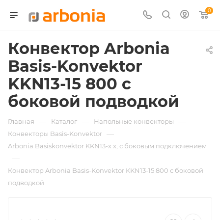
0
Конвектор Arbonia
Basis-Konvektor
KKN13-15 800 с
боковой подводкой
—
—
—
Главная
Каталог
Напольные конвекторы
—
Конвекторы Basis-Konvektor
Arbonia Basiskonvektor KKN13-х x, с боковым подключением
—
Конвектор Arbonia Basis-Konvektor KKN13-15 800 с боковой
подводкой