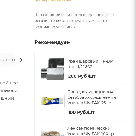
Цена действительна только для интернет-
магазина и может отличаться от цен в
розничных магазинах
Рекомендуем
ПОЛНИТЕЛЬНО
Кран шаровый НР-ВР
mini 1/2" 805
200
Руб.
/шт
шой вес.
нника и
Паста для уплотнения
резьбовых соединений
ельный
Унипак UNIPAK, 25 гр.
100
Руб.
/шт
Лен сантехнический
Унипак UNIPAK, 100 гр.