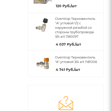
120
Руб.
/шт
Oventrop Термовентиль
"A" угловой 1/2 с
наружной резьбой со
стороны трубопровода
3/4 art 1180097
4 037
Руб.
/шт
Oventrop Термовентиль
"А" угловой 3/4 art 1181006
4 741
Руб.
/шт