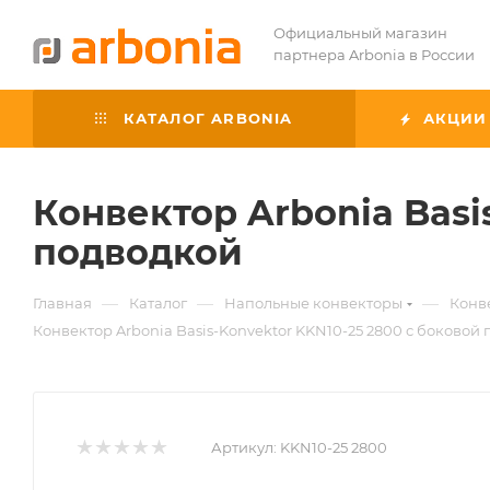
Официальный магазин
партнера Arbonia в России
КАТАЛОГ ARBONIA
АКЦИИ
Конвектор Arbonia Basi
подводкой
—
—
—
Главная
Каталог
Напольные конвекторы
Конве
Конвектор Arbonia Basis-Konvektor KKN10-25 2800 с боковой
Артикул:
KKN10-25 2800