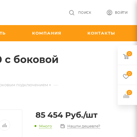
ПОИСК
ВОЙТИ
ТЬ
КОМПАНИЯ
КОНТАКТЫ
0
0 с боковой
0
—
с боковым подключением
0
85 454
Руб.
/шт
Много
Нашли дешевле?