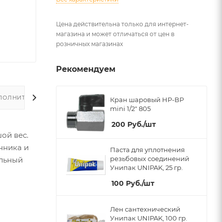
Цена действительна только для интернет-
магазина и может отличаться от цен в
розничных магазинах
Рекомендуем
ПОЛНИТЕЛЬНО
Кран шаровый НР-ВР
mini 1/2" 805
200
Руб.
/шт
ой вес.
нника и
Паста для уплотнения
резьбовых соединений
ельный
Унипак UNIPAK, 25 гр.
100
Руб.
/шт
Лен сантехнический
Унипак UNIPAK, 100 гр.