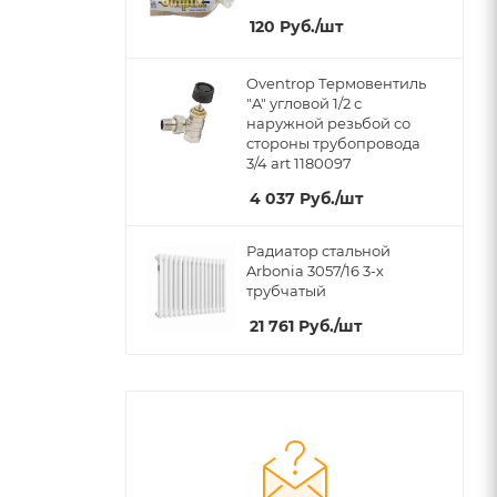
120
Руб.
/шт
Oventrop Термовентиль
"A" угловой 1/2 с
наружной резьбой со
стороны трубопровода
3/4 art 1180097
4 037
Руб.
/шт
Радиатор стальной
Arbonia 3057/16 3-х
трубчатый
21 761
Руб.
/шт