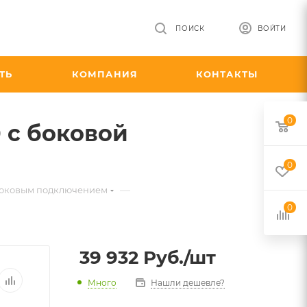
ПОИСК
ВОЙТИ
ТЬ
КОМПАНИЯ
КОНТАКТЫ
0
0 с боковой
0
—
с боковым подключением
0
39 932
Руб.
/шт
Много
Нашли дешевле?