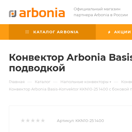
Официальный магазин
партнера Arbonia в России
КАТАЛОГ ARBONIA
АКЦИИ
Конвектор Arbonia Basi
подводкой
—
—
—
Главная
Каталог
Напольные конвекторы
Конве
Конвектор Arbonia Basis-Konvektor KKN10-25 1400 с боковой
Артикул:
KKN10-25 1400