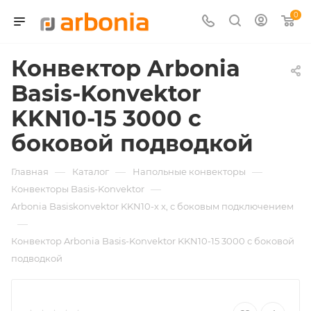
0
Конвектор Arbonia
Basis-Konvektor
KKN10-15 3000 с
боковой подводкой
—
—
—
Главная
Каталог
Напольные конвекторы
—
Конвекторы Basis-Konvektor
Arbonia Basiskonvektor KKN10-х x, с боковым подключением
—
Конвектор Arbonia Basis-Konvektor KKN10-15 3000 с боковой
подводкой