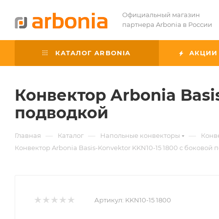
Официальный магазин
партнера Arbonia в России
КАТАЛОГ ARBONIA
АКЦИИ
Конвектор Arbonia Basi
подводкой
—
—
—
Главная
Каталог
Напольные конвекторы
Конве
Конвектор Arbonia Basis-Konvektor KKN10-15 1800 с боковой 
Артикул:
KKN10-15 1800