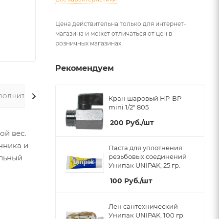
Цена действительна только для интернет-
магазина и может отличаться от цен в
розничных магазинах
Рекомендуем
ПОЛНИТЕЛЬНО
Кран шаровый НР-ВР
mini 1/2" 805
200
Руб.
/шт
ой вес.
нника и
Паста для уплотнения
резьбовых соединений
ельный
Унипак UNIPAK, 25 гр.
100
Руб.
/шт
Лен сантехнический
Унипак UNIPAK, 100 гр.