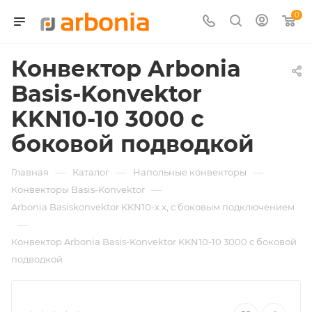
0
Конвектор Arbonia
Basis-Konvektor
KKN10-10 3000 с
боковой подводкой
—
—
—
Главная
Каталог
Напольные конвекторы
—
Конвекторы Basis-Konvektor
Arbonia Basiskonvektor KKN10-х x, с боковым подключением
—
Конвектор Arbonia Basis-Konvektor KKN10-10 3000 с боковой
подводкой