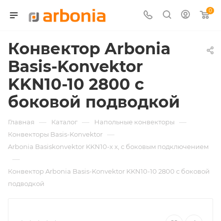
0
Конвектор Arbonia
Basis-Konvektor
KKN10-10 2800 с
боковой подводкой
—
—
—
Главная
Каталог
Напольные конвекторы
—
Конвекторы Basis-Konvektor
Arbonia Basiskonvektor KKN10-х x, с боковым подключением
—
Конвектор Arbonia Basis-Konvektor KKN10-10 2800 с боковой
подводкой