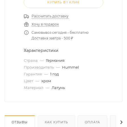
КУПИТЬ В 1 КЛИК
Рассчитать доставку
Хочу в подарок
Самовывоз сегодня - бесплатно
Доставка завтра - 500 ₽
Характеристики
Страна
—
Германия
Производитель
—
Hummel
Гарантия
—
1 год
Цвет
—
хром
Материал
—
Латунь
ОТЗЫВЫ
КАК КУПИТЬ
ОПЛАТА
ДОС