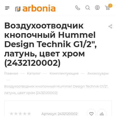
0
Воздухоотводчик
кнопочный Hummel
Design Technik G1/2",
латунь, цвет хром
(2432120002)
—
—
—
Главная
Каталог
Комплектующие
Аксессуары
—
Воздухоотводчик кнопочный Hummel Design Technik G1/2",
латунь, цвет хром (2432120002)
Артикул:
2432120002