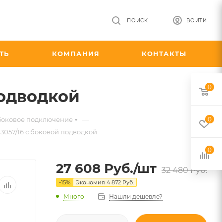
ПОИСК
ВОЙТИ
ТЬ
КОМПАНИЯ
КОНТАКТЫ
0
подводкой
—
 Боковое подключение
0
3057/16 с боковой подводкой
0
27 608
Руб.
/шт
32 480
Руб.
-
15
%
Экономия
4 872
Руб.
Много
Нашли дешевле?