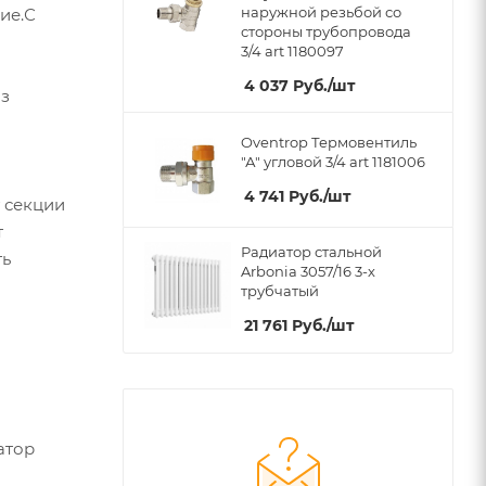
наружной резьбой со
ие.С
стороны трубопровода
3/4 art 1180097
4 037
Руб.
/шт
из
Oventrop Термовентиль
"А" угловой 3/4 art 1181006
4 741
Руб.
/шт
у секции
т
Радиатор стальной
ть
Arbonia 3057/16 3-х
трубчатый
21 761
Руб.
/шт
атор