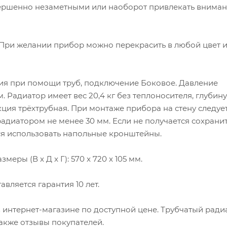
овершенно незаметными или наоборот привлекать вниман
. При желании прибор можно перекрасить в любой цвет 
ия при помощи труб, подключение Боковое. Давление
. Радиатор имеет вес 20,4 кг без теплоносителя, глубин
кция трёхтрубная. При монтаже прибора на стену следуе
адиатором не менее 30 мм. Если не получается сохрани
я использовать напольные кронштейны.
меры (В x Д x Г): 570 x 720 x 105 мм.
вляется гарантия 10 лет.
 в интернет-магазине по доступной цене. Трубчатый ради
 также отзывы покупателей.