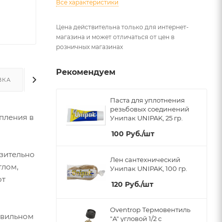
Все характеристики
Цена действительна только для интернет-
магазина и может отличаться от цен в
розничных магазинах
Рекомендуем
ВКА
ДОПОЛНИТЕЛЬНО
Паста для уплотнения
резьбовых соединений
опления в
Унипак UNIPAK, 25 гр.
100
Руб.
/шт
зительно
Лен сантехнический
тлом,
Унипак UNIPAK, 100 гр.
от
120
Руб.
/шт
Oventrop Термовентиль
авильном
"A" угловой 1/2 с