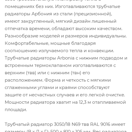
помещениях без них. Изготавливаются трубчатые
радиаторы Арбония из стали (прецизионной),
имеют закругленный, мягкий дизайн лишенный
отпечатка времени, обладают высоким качеством.
Разнообразие моделей и размеров индивидуальны.
Комфортабельные, мощные благодаря
соотношению излучаемого тепла и конвекции.
Трубчатые радиаторы Arbonia с нижним подводом и
встроенным термоклапаном изготавливаются с
верхним (твв) или с нижним (твн) его
расположением. Форма и четкость с мягкими
сглаженными углами и краями способствуют
защите от несчастных случаев и его легкой очистке.
Мощности радиатора хватит на 12,3 м отапливаемой
площади.
Трубчатый радиатор 3050/18 N69 твв RAL 9016 имеет
размеры (В x Д x Г): 500 x 810 x 105 мм. Вес радиатора