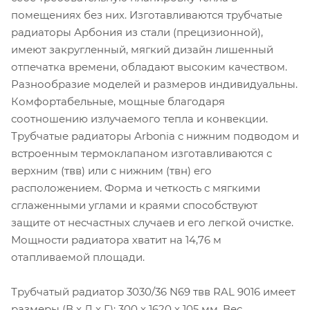
помещениях без них. Изготавливаются трубчатые
радиаторы Арбония из стали (прецизионной),
имеют закругленный, мягкий дизайн лишенный
отпечатка времени, обладают высоким качеством.
Разнообразие моделей и размеров индивидуальны.
Комфортабельные, мощные благодаря
соотношению излучаемого тепла и конвекции.
Трубчатые радиаторы Arbonia с нижним подводом и
встроенным термоклапаном изготавливаются с
верхним (твв) или с нижним (твн) его
расположением. Форма и четкость с мягкими
сглаженными углами и краями способствуют
защите от несчастных случаев и его легкой очистке.
Мощности радиатора хватит на 14,76 м
отапливаемой площади.
Трубчатый радиатор 3030/36 N69 твв RAL 9016 имеет
размеры (В x Д x Г): 300 x 1620 x 105 мм. Вес