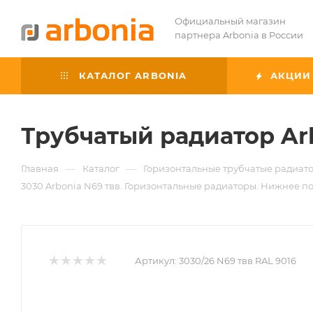
Официальный магазин
партнера Arbonia в России
КАТАЛОГ ARBONIA
АКЦИИ
Трубчатый радиатор Ar
—
—
Главная
Каталог
Горизонтальные трубчатые радиато
3030 Arbonia N69 твв. Горизонтальные радиаторы. Нижнее по
Артикул:
3030/26 N69 твв RAL 9016