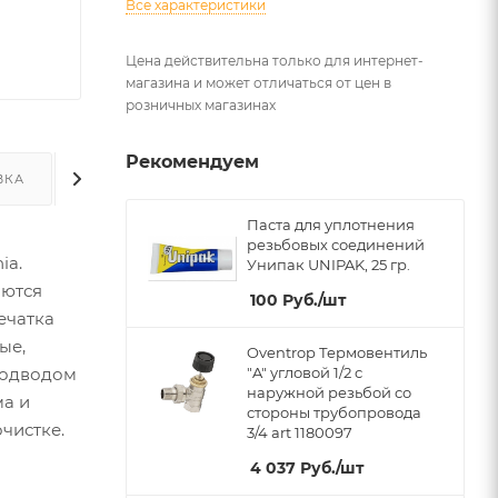
Все характеристики
Цена действительна только для интернет-
магазина и может отличаться от цен в
розничных магазинах
Рекомендуем
ВКА
ДОПОЛНИТЕЛЬНО
Паста для уплотнения
резьбовых соединений
ia.
Унипак UNIPAK, 25 гр.
аются
100
Руб.
/шт
ечатка
ые,
Oventrop Термовентиль
подводом
"A" угловой 1/2 с
наружной резьбой со
ма и
стороны трубопровода
чистке.
3/4 art 1180097
4 037
Руб.
/шт