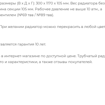
змеры (В x Д x Г): 300 x 1170 x 105 мм. Вес радиатора без
бина секции 105 мм. Рабочее давление не выше 10 атм., а
ентилем (№69 твв / №89 твв).
. При желании радиатор можно перекрасить в любой цвет
вляется гарантия 10 лет.
6 в интернет-магазине по доступной цене. Трубчатый ра
ото и характеристики, а также отзывы покупателей.