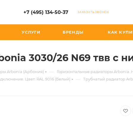
+7 (495) 134-50-37
ЗАКАЗАТЬ ЗВОНОК
УСЛУГИ
БРЕНДЫ
КАК КУПИ
bonia 3030/26 N69 твв с 
—
ры Arbonia (Арбония)
Горизонтальные радиаторы Arbonia.
—
дключение. Цвет: RAL 9016 (Белый)
Трубчатый радиатор Arb