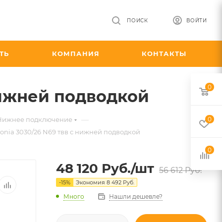
ПОИСК
ВОЙТИ
ТЬ
КОМПАНИЯ
КОНТАКТЫ
0
нижней подводкой
—
 Нижнее подключение
0
onia 3030/26 N69 твв с нижней подводкой
0
48 120
Руб.
/шт
56 612
Руб.
-
15
%
Экономия
8 492
Руб.
Много
Нашли дешевле?