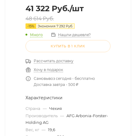
41 322
Руб.
/шт
48 614
Руб.
-
15
%
Экономия
7 292
Руб.
Много
Нашли дешевле?
КУПИТЬ В 1 КЛИК
Рассчитать доставку
Хочу в подарок
Самовывоз сегодня - бесплатно
Доставка завтра - 500 ₽
Характеристики
Страна
—
Чехия
Производитель
—
AFG Arbonia-Forster-
Holding AG
Вес, кг
—
19,6