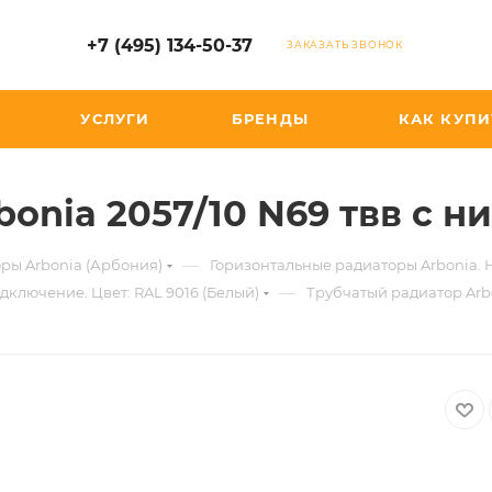
+7 (495) 134-50-37
ЗАКАЗАТЬ ЗВОНОК
УСЛУГИ
БРЕНДЫ
КАК КУПИ
bonia 2057/10 N69 твв с 
—
ры Arbonia (Арбония)
Горизонтальные радиаторы Arbonia.
—
дключение. Цвет: RAL 9016 (Белый)
Трубчатый радиатор Arbo