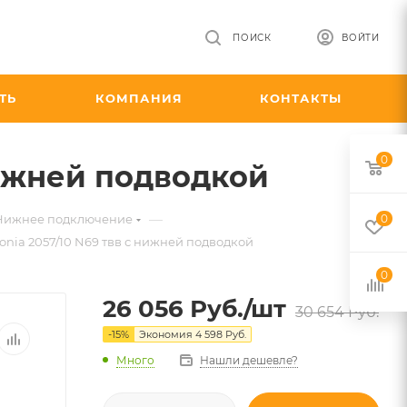
ПОИСК
ВОЙТИ
ТЬ
КОМПАНИЯ
КОНТАКТЫ
0
нижней подводкой
—
 Нижнее подключение
0
nia 2057/10 N69 твв с нижней подводкой
0
26 056
Руб.
/шт
30 654
Руб.
-
15
%
Экономия
4 598
Руб.
Много
Нашли дешевле?