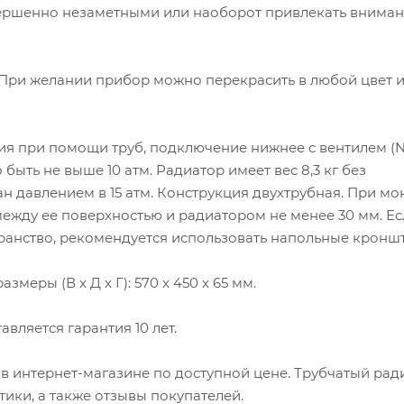
овершенно незаметными или наоборот привлекать вниман
. При желании прибор можно перекрасить в любой цвет 
я при помощи труб, подключение нижнее с вентилем (№
быть не выше 10 атм. Радиатор имеет вес 8,3 кг без
ан давлением в 15 атм. Конструкция двухтрубная. При мо
между ее поверхностью и радиатором не менее 30 мм. Ес
ранство, рекомендуется использовать напольные кронш
змеры (В x Д x Г): 570 x 450 x 65 мм.
вляется гарантия 10 лет.
6 в интернет-магазине по доступной цене. Трубчатый рад
стики, а также отзывы покупателей.