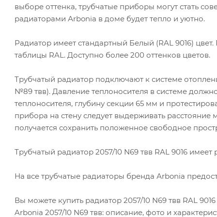
выборе оттенка, трубчатые приборы могут стать с
радиаторами Аrbonia в доме будет тепло и уютно.
Радиатор имеет стандартный Белый (RAL 9016) цвет
таблицы RAL. Доступно более 200 оттенков цветов.
Трубчатый радиатор подключают к системе отоплени
№89 твв). Давление теплоносителя в системе должно 
теплоносителя, глубину секции 65 мм и протестиров
прибора на стену следует выдерживать расстояние 
получается сохранить положенное свободное прост
Трубчатый радиатор 2057/10 N69 твв RAL 9016 имеет ра
На все трубчатые радиаторы бренда Аrbonia предоста
Вы можете купить радиатор 2057/10 N69 твв RAL 901
Arbonia 2057/10 N69 твв: описание, фото и характери