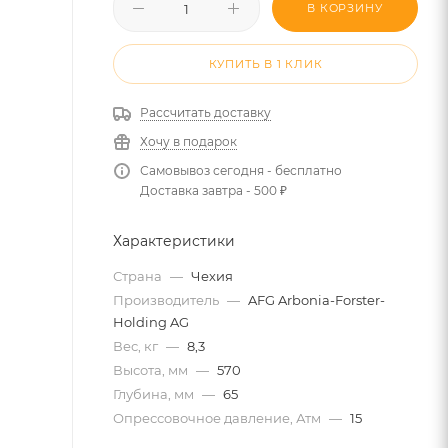
В КОРЗИНУ
КУПИТЬ В 1 КЛИК
Рассчитать доставку
Хочу в подарок
Самовывоз сегодня - бесплатно
Доставка завтра - 500 ₽
Характеристики
Страна
—
Чехия
Производитель
—
AFG Arbonia-Forster-
Holding AG
Вес, кг
—
8,3
Высота, мм
—
570
Глубина, мм
—
65
Опрессовочное давление, Атм
—
15