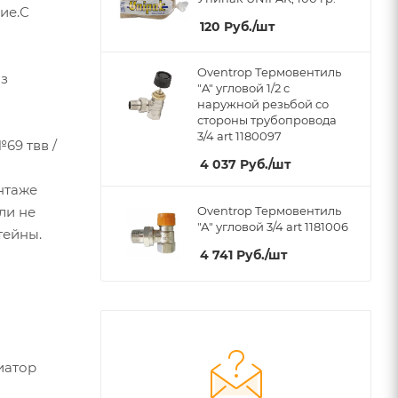
ие.С
120
Руб.
/шт
Oventrop Термовентиль
из
"A" угловой 1/2 с
наружной резьбой со
стороны трубопровода
3/4 art 1180097
69 твв /
4 037
Руб.
/шт
нтаже
Oventrop Термовентиль
ли не
"А" угловой 3/4 art 1181006
тейны.
4 741
Руб.
/шт
иатор