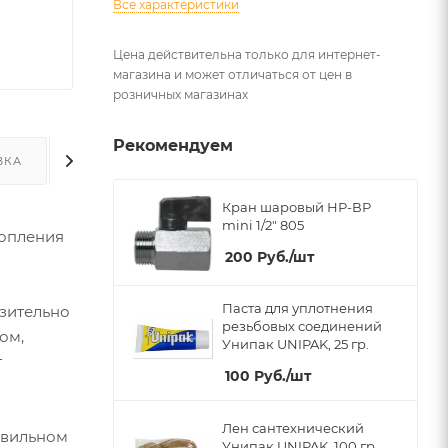
Все характеристики
Цена действительна только для интернет-
магазина и может отличаться от цен в
розничных магазинах
Рекомендуем
ВКА
ДОПОЛНИТЕЛЬНО
Кран шаровый НР-ВР
mini 1/2" 805
топления
200
Руб.
/шт
Паста для уплотнения
зительно
резьбовых соединений
ом,
Унипак UNIPAK, 25 гр.
т
100
Руб.
/шт
Лен сантехнический
авильном
Унипак UNIPAK, 100 гр.