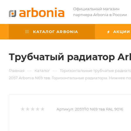
Официальный магазин
партнера Arbonia в России
КАТАЛОГ ARBONIA
АКЦИИ
Трубчатый радиатор Ar
—
—
Главная
Каталог
Горизонтальные трубчатые радиато
2057 Arbonia N69 твв. Горизонтальные радиаторы. Нижнее по
Артикул:
2057/10 N69 твв RAL 9016