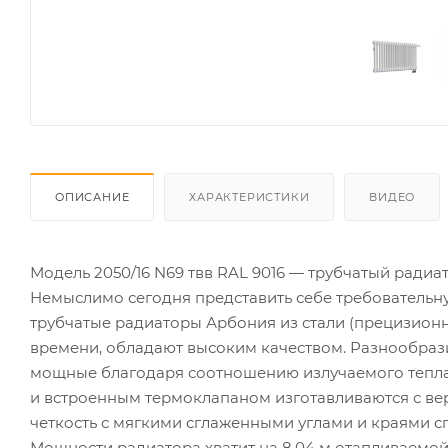
ОПИСАНИЕ
ХАРАКТЕРИСТИКИ
ВИДЕО
Модель 2050/16 N69 твв RAL 9016 — трубчатый ради
Немыслимо сегодня представить себе требовательну
трубчатые радиаторы Арбония из стали (прецизион
времени, обладают высоким качеством. Разнообраз
мощные благодаря соотношению излучаемого тепла
и встроенным термоклапаном изготавливаются с вер
четкость с мягкими сглаженными углами и краями сп
Мощности радиатора хватит на 8,04 м отапливаемо