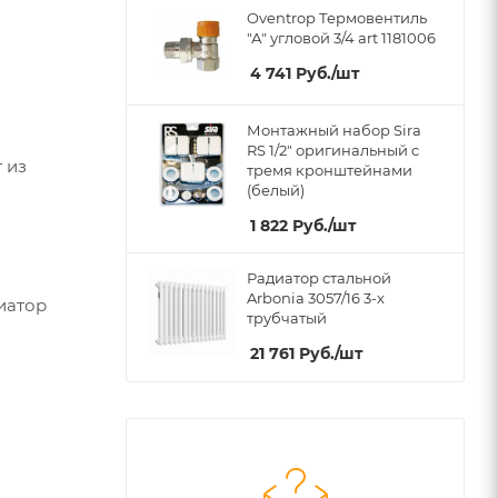
Oventrop Термовентиль
"А" угловой 3/4 art 1181006
4 741
Руб.
/шт
Монтажный набор Sira
RS 1/2" оригинальный c
 из
тремя кронштейнами
(белый)
1 822
Руб.
/шт
Радиатор стальной
Arbonia 3057/16 3-х
иатор
трубчатый
21 761
Руб.
/шт