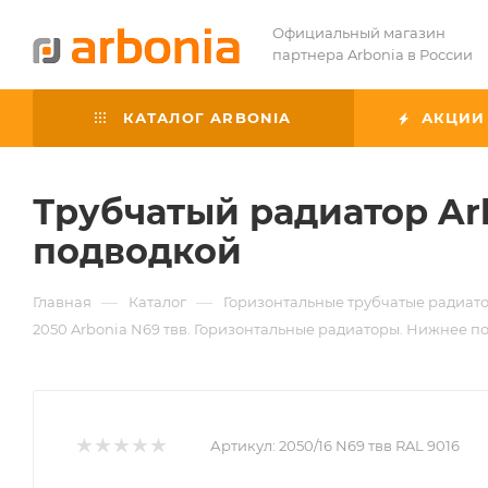
Официальный магазин
партнера Arbonia в России
КАТАЛОГ ARBONIA
АКЦИИ
Трубчатый радиатор Arb
подводкой
—
—
Главная
Каталог
Горизонтальные трубчатые радиато
2050 Arbonia N69 твв. Горизонтальные радиаторы. Нижнее по
Артикул:
2050/16 N69 твв RAL 9016