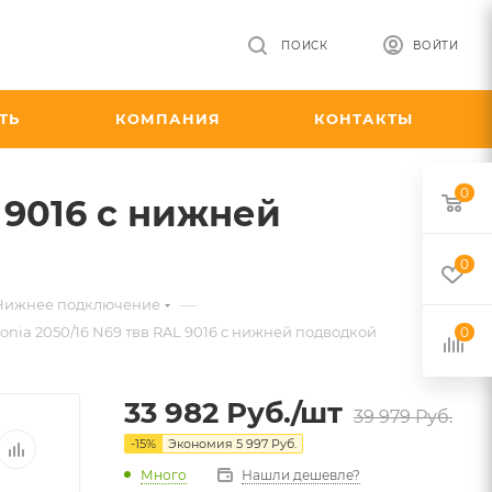
ПОИСК
ВОЙТИ
ТЬ
КОМПАНИЯ
КОНТАКТЫ
0
 9016 с нижней
0
—
 Нижнее подключение
nia 2050/16 N69 твв RAL 9016 с нижней подводкой
0
33 982
Руб.
/шт
39 979
Руб.
-
15
%
Экономия
5 997
Руб.
Много
Нашли дешевле?