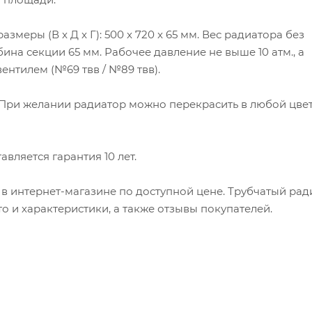
змеры (В x Д x Г): 500 x 720 x 65 мм. Вес радиатора без
убина секции 65 мм. Рабочее давление не выше 10 атм., а
ентилем (№69 твв / №89 твв).
. При желании радиатор можно перекрасить в любой цвет
вляется гарантия 10 лет.
6 в интернет-магазине по доступной цене. Трубчатый рад
ото и характеристики, а также отзывы покупателей.