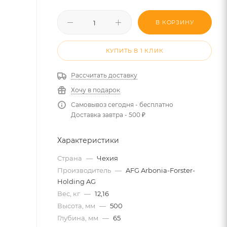
В КОРЗИНУ
КУПИТЬ В 1 КЛИК
Рассчитать доставку
Хочу в подарок
Самовывоз сегодня - бесплатно
Доставка завтра - 500 ₽
Характеристики
Страна
—
Чехия
Производитель
—
AFG Arbonia-Forster-
Holding AG
Вес, кг
—
12,16
Высота, мм
—
500
Глубина, мм
—
65