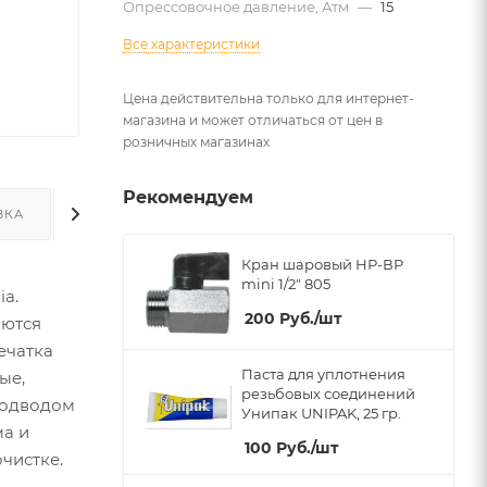
Опрессовочное давление, Атм
—
15
Все характеристики
Цена действительна только для интернет-
магазина и может отличаться от цен в
розничных магазинах
Рекомендуем
ВКА
ДОПОЛНИТЕЛЬНО
Кран шаровый НР-ВР
mini 1/2" 805
a.
200
Руб.
/шт
аются
ечатка
Паста для уплотнения
ые,
резьбовых соединений
подводом
Унипак UNIPAK, 25 гр.
ма и
100
Руб.
/шт
чистке.