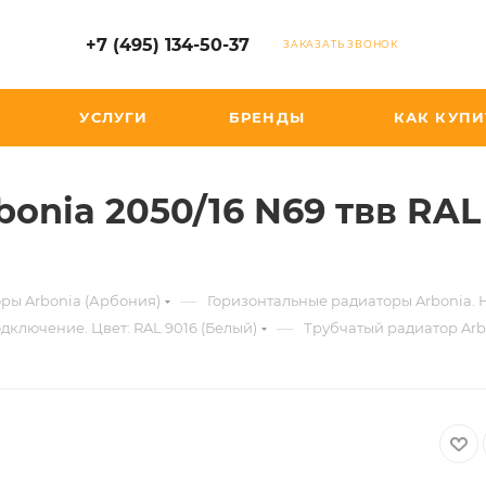
+7 (495) 134-50-37
ЗАКАЗАТЬ ЗВОНОК
УСЛУГИ
БРЕНДЫ
КАК КУПИ
onia 2050/16 N69 твв RAL
—
ры Arbonia (Арбония)
Горизонтальные радиаторы Arbonia.
—
дключение. Цвет: RAL 9016 (Белый)
Трубчатый радиатор Arbo