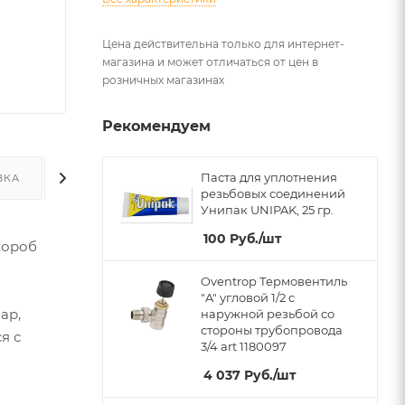
Цена действительна только для интернет-
магазина и может отличаться от цен в
розничных магазинах
Рекомендуем
Паста для уплотнения
ВКА
ДОПОЛНИТЕЛЬНО
резьбовых соединений
Унипак UNIPAK, 25 гр.
100
Руб.
/шт
короб
Oventrop Термовентиль
"A" угловой 1/2 с
ар,
наружной резьбой со
стороны трубопровода
я с
3/4 art 1180097
4 037
Руб.
/шт