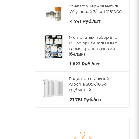
Oventrop Термовентиль
"А" угловой 3/4 art 1181006
4 741
Руб.
/шт
Монтажный набор Sira
RS 1/2" оригинальный c
тремя кронштейнами
(белый)
1 822
Руб.
/шт
Радиатор стальной
Arbonia 3057/16 3-х
трубчатый
21 761
Руб.
/шт