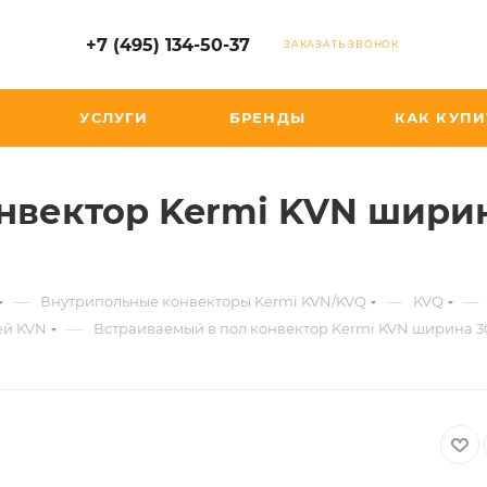
+7 (495) 134-50-37
ЗАКАЗАТЬ ЗВОНОК
УСЛУГИ
БРЕНДЫ
КАК КУПИ
нвектор Kermi KVN ширин
—
—
—
Внутрипольные конвекторы Kermi KVN/KVQ
KVQ
—
ей KVN
Встраиваемый в пол конвектор Kermi KVN ширина 30