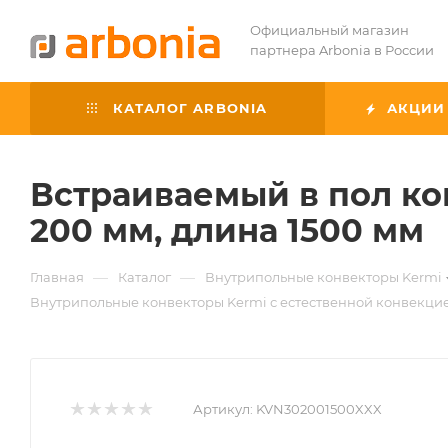
Официальный магазин
партнера Arbonia в России
КАТАЛОГ ARBONIA
АКЦИИ
Встраиваемый в пол ко
200 мм, длина 1500 мм
—
—
Главная
Каталог
Внутрипольные конвекторы Kermi
Внутрипольные конвекторы Kermi с естественной конвекци
Артикул:
KVN302001500XXX