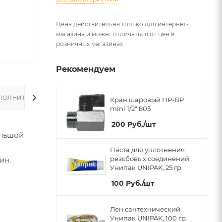
Цена действительна только для интернет-
магазина и может отличаться от цен в
розничных магазинах
Рекомендуем
ПОЛНИТЕЛЬНО
Кран шаровый НР-ВР
mini 1/2" 805
200
Руб.
/шт
ольшой
Паста для уплотнения
резьбовых соединений
ин.
Унипак UNIPAK, 25 гр.
100
Руб.
/шт
Лен сантехнический
Унипак UNIPAK, 100 гр.