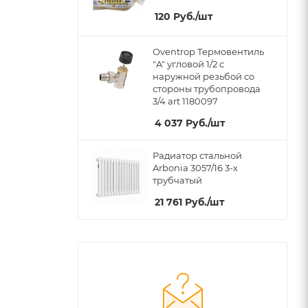
120
Руб.
/шт
Oventrop Термовентиль
"A" угловой 1/2 с
наружной резьбой со
стороны трубопровода
3/4 art 1180097
4 037
Руб.
/шт
Радиатор стальной
Arbonia 3057/16 3-х
трубчатый
21 761
Руб.
/шт