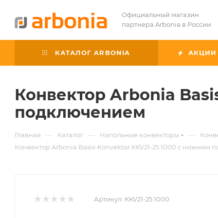
Официальный магазин
партнера Arbonia в России
КАТАЛОГ ARBONIA
АКЦИИ
Конвектор Arbonia Basi
подключением
—
—
—
Главная
Каталог
Напольные конвекторы
Конве
Конвектор Arbonia Basis-Konvektor KKV21-25 1000 с нижним
Артикул:
KKV21-25 1000