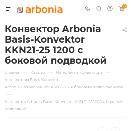
0
Конвектор Arbonia
Basis-Konvektor
KKN21-25 1200 с
боковой подводкой
—
—
—
Главная
Каталог
Напольные конвекторы
—
Конвекторы Basis-Konvektor
Arbonia Basiskonvektor KKN21-х x, с боковым подключением
—
Конвектор Arbonia Basis-Konvektor KKN21-25 1200 с боковой
подводкой