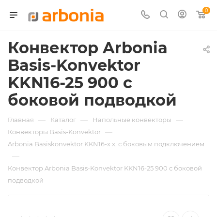
0
Конвектор Arbonia
Basis-Konvektor
KKN16-25 900 с
боковой подводкой
—
—
—
Главная
Каталог
Напольные конвекторы
—
Конвекторы Basis-Konvektor
Arbonia Basiskonvektor KKN16-х x, с боковым подключением
—
Конвектор Arbonia Basis-Konvektor KKN16-25 900 с боковой
подводкой