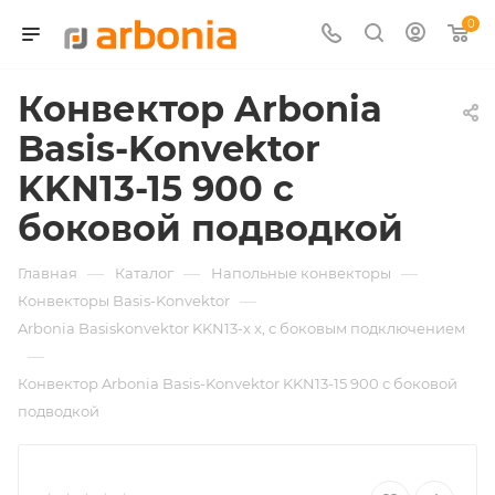
0
Конвектор Arbonia
Basis-Konvektor
KKN13-15 900 с
боковой подводкой
—
—
—
Главная
Каталог
Напольные конвекторы
—
Конвекторы Basis-Konvektor
Arbonia Basiskonvektor KKN13-х x, с боковым подключением
—
Конвектор Arbonia Basis-Konvektor KKN13-15 900 с боковой
подводкой