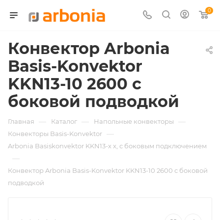
0
Конвектор Arbonia
Basis-Konvektor
KKN13-10 2600 с
боковой подводкой
—
—
—
Главная
Каталог
Напольные конвекторы
—
Конвекторы Basis-Konvektor
Arbonia Basiskonvektor KKN13-х x, с боковым подключением
—
Конвектор Arbonia Basis-Konvektor KKN13-10 2600 с боковой
подводкой