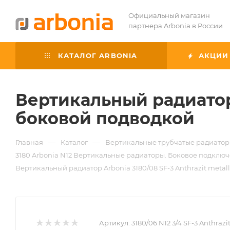
Официальный магазин
партнера Arbonia в России
КАТАЛОГ ARBONIA
АКЦИИ
Вертикальный радиатор A
боковой подводкой
—
—
Главная
Каталог
Вертикальные трубчатые радиатор
3180 Arbonia N12 Вертикальные радиаторы. Боковое подключен
Вертикальный радиатор Arbonia 3180/08 SF-3 Anthrazit metal
Артикул:
3180/06 N12 3/4 SF-3 Anthrazi