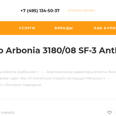
+7 (495) 134-50-37
ЗАКАЗАТЬ ЗВОНОК
УСЛУГИ
БРЕНДЫ
КАК КУПИ
rbonia 3180/08 SF-3 Anthr
—
ы Arbonia (Арбония)
Вертикальные радиаторы Arbonia. Бо
—
ие. Цвет: RAL SF-3 Anthrazit metallic (Антрацит Металик)
lic с боковой подводкой
t metallic