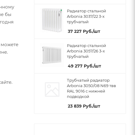
ичному
Радиатор стальной
ые бы
Arbonia 3037/22 3-х
егодня
трубчатый
37 227
Руб.
/шт
ы можете
Радиатор стальной
Arbonia 3057/26 3-х
ене.
трубчатый
49 277
Руб.
/шт
Трубчатый радиатор
айте.
Arbonia 3050/08 N69 твв
RAL 9016 с нижней
подводкой
23 839
Руб.
/шт