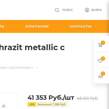
ПОИСК
ВОЙТИ
ТЬ
КОМПАНИЯ
КОНТАКТЫ
0
azit metallic с
0
—
ковое подключение
0
41 353
Руб.
/шт
48 651
Руб.
-
15
%
Экономия
7 298
Руб.