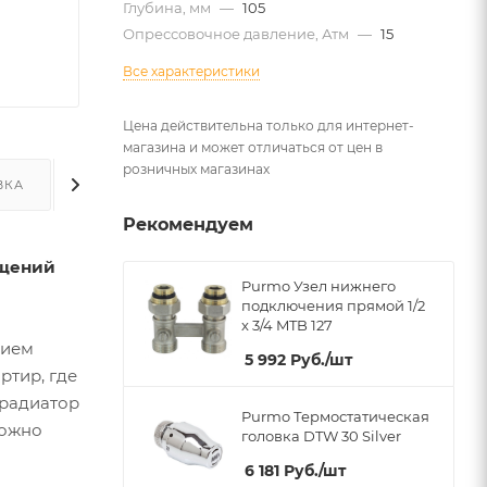
Глубина, мм
—
105
Опрессовочное давление, Атм
—
15
Все характеристики
Цена действительна только для интернет-
магазина и может отличаться от цен в
розничных магазинах
ВКА
ДОПОЛНИТЕЛЬНО
Рекомендуем
ещений
Purmo Узел нижнего
подключения прямой 1/2
x 3/4 MTB 127
нием
5 992
Руб.
/шт
ртир, где
 радиатор
Purmo Термостатическая
можно
головка DTW 30 Silver
6 181
Руб.
/шт